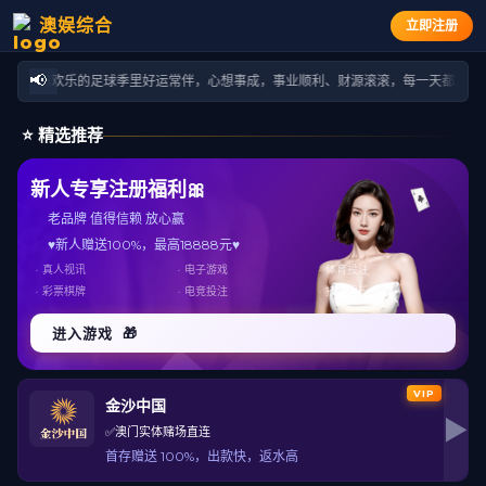
澳娱综合
立即注册
📢
充满热血与欢乐的足球季里好运常伴，心想事成，事业顺利、财源滚滚，每一天都充满
⭐ 精选推荐
新人专享注册福利🎀
老品牌 值得信赖 放心赢
♥️新人赠送100%，最高18888元♥️
·
真人视讯
·
电子游戏
·
体育投注
·
彩票棋牌
·
电竞投注
·
捕鱼娱乐
进入游戏
🎁
VIP
金沙中国
▶
✅澳门实体赌场直连
首存赠送 100%，出款快，返水高